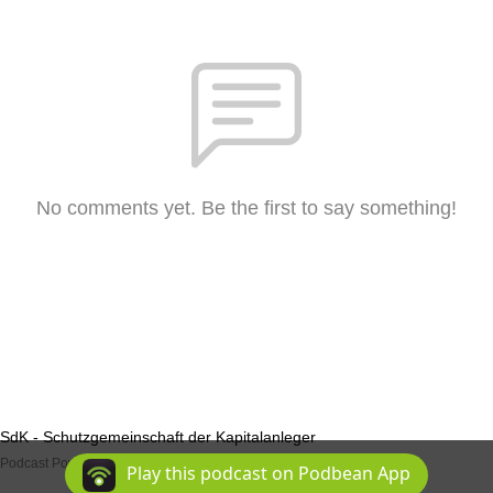
No comments yet. Be the first to say something!
SdK - Schutzgemeinschaft der Kapitalanleger
Podcast Powered By
Podbean
Play this podcast on Podbean App