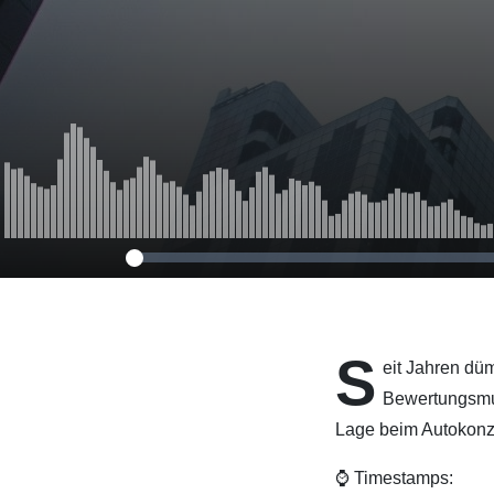
S
eit Jahren düm
Bewertungsmult
Lage beim Autokonzer
⌚ Timestamps: