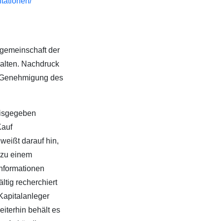
tationen/
zgemeinschaft der
halten. Nachdruck
er Genehmigung des
eisgegeben
Kauf
weißt darauf hin,
n zu einem
Informationen
ltig recherchiert
Kapitalanleger
eiterhin behält es