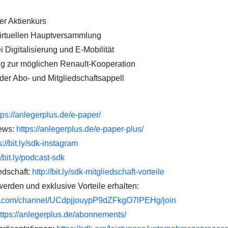
er Aktienkurs
virtuellen Hauptversammlung
ei Digitalisierung und E-Mobilität
ng zur möglichen Renault-Kooperation
der Abo- und Mitgliedschaftsappell
tps://anlegerplus.de/e-paper/
ews:
https://anlegerplus.de/e-paper-plus/
s://bit.ly/sdk-instagram
//bit.ly/podcast-sdk
edschaft:
http://bit.ly/sdk-mitgliedschaft-vorteile
rden und exklusive Vorteile erhalten:
be.com/channel/UCdpjjouypP9dZFkgO7lPEHg/join
ttps://anlegerplus.de/abonnements/