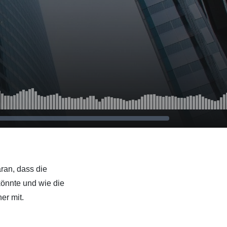
aran, dass die
könnte und wie die
er mit.