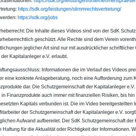
räsentationen:
https://sdk.org/leistungen/unternehmenspraesen
tretung:
https://sdk.org/leistungen/stimmrechtsvertretung/
werden:
https://sdk.org/jobs
Urheberrecht: Die Inhalte dieses Videos sind von der SdK Schut
urheberrechtlich geschützt. Alle Rechte sind dem Verein vorent
lichungen jeglicher Art sind nur mit ausdrücklicher schriftlich
er Kapitalanleger e.V. erlaubt.
Haftungsausschluss: Informationen die im Verlauf des Videos pr
er eine konkrete Anlageberatung, noch eine Aufforderung zum 
zprodukte dar. Die Schutzgemeinschaft der Kapitalanleger e.V. 
n in Finanzprodukte auch immer mit finanziellen Risiken, bis hi
gesetzten Kapitals verbunden ist. Die im Video bereitgestellten 
arbeiter der Schutzgemeinschaft der Kapitalanleger e.V. sorgfä
lichen Aufwand aufbereitet. Der SdK Schutzgemeinschaft der 
 Haftung für die Aktualität oder Richtigkeit der Informationen. W