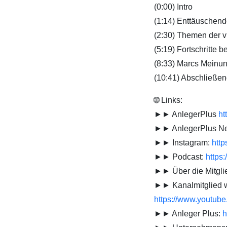
(0:00) Intro
(1:14) Enttäuschend
(2:30) Themen der 
(5:19) Fortschritte b
(8:33) Marcs Meinu
(10:41) Abschließen
🌐 Links:
►► AnlegerPlus
ht
►► AnlegerPlus N
►► Instagram:
http
►► Podcast:
https:
►► Über die Mitgli
►► Kanalmitglied we
https://www.youtu
►► Anleger Plus:
h