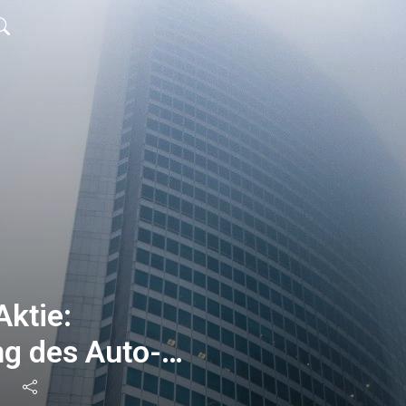
ktie:
g des Auto-
n Aussicht?