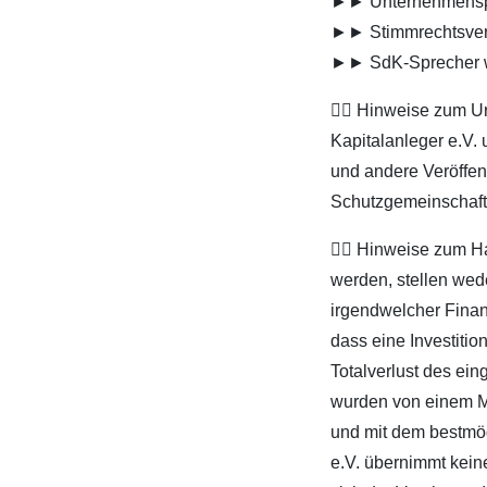
►► Unternehmensp
►► Stimmrechtsver
►► SdK-Sprecher 
👨‍⚖️ Hinweise zum 
Kapitalanleger e.V. 
und andere Veröffent
Schutzgemeinschaft d
👨‍⚖️ Hinweise zum 
werden, stellen wed
irgendwelcher Finan
dass eine Investitio
Totalverlust des ein
wurden von einem Mit
und mit dem bestmög
e.V. übernimmt keine